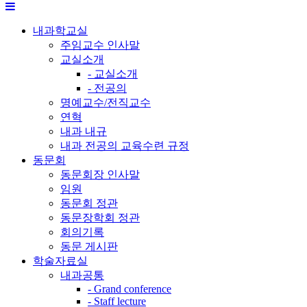
내과학교실
주임교수 인사말
교실소개
- 교실소개
- 전공의
명예교수/전직교수
연혁
내과 내규
내과 전공의 교육수련 규정
동문회
동문회장 인사말
임원
동문회 정관
동문장학회 정관
회의기록
동문 게시판
학술자료실
내과공통
- Grand conference
- Staff lecture