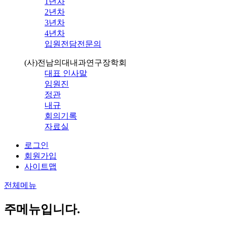
1년차
2년차
3년차
4년차
입원전담전문의
(사)전남의대내과연구장학회
대표 인사말
임원진
정관
내규
회의기록
자료실
로그인
회원가입
사이트맵
전체메뉴
주메뉴입니다.