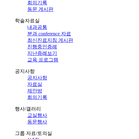
회의기록
동문 게시판
학술자료실
내과공통
분과 conference 자료
최신진료지침 게시판
진행중인증례
지난증례보기
교육 프로그램
공지사항
공지사항
자료실
제안방
회의기록
행사/갤러리
교실행사
동문행사
그룹 자료/토의실