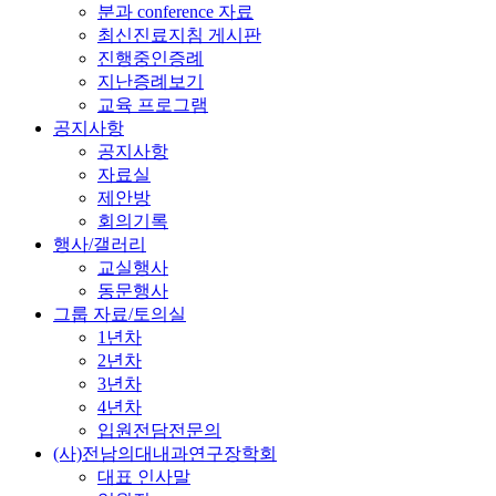
분과 conference 자료
최신진료지침 게시판
진행중인증례
지난증례보기
교육 프로그램
공지사항
공지사항
자료실
제안방
회의기록
행사/갤러리
교실행사
동문행사
그룹 자료/토의실
1년차
2년차
3년차
4년차
입원전담전문의
(사)전남의대내과연구장학회
대표 인사말